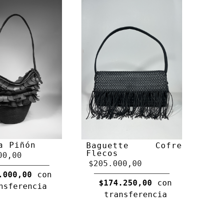
a Piñón
Baguette Cofre
Flecos
00,00
$205.000,00
.000,00
con
$174.250,00
con
nsferencia
transferencia