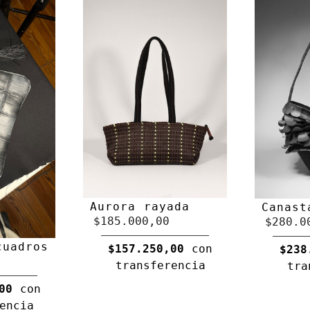
Aurora rayada
Canast
$185.000,00
$280.0
cuadros
$157.250,00
con
$238
transferencia
tra
00
con
encia