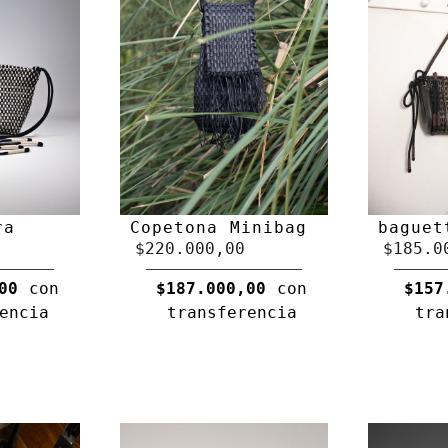
ra
Copetona Minibag
baguet
$220.000,00
$185.0
00
con
$187.000,00
con
$157
encia
transferencia
tra